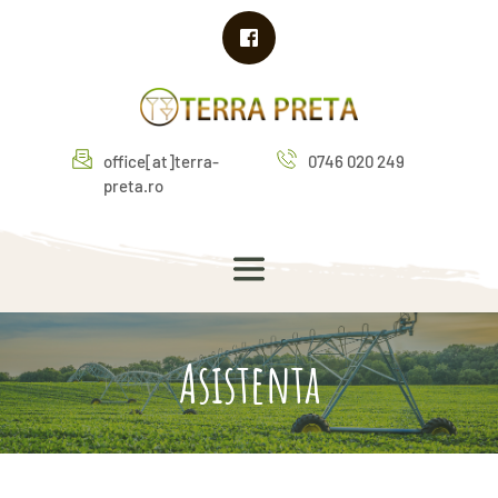
office[at]terra-
0746 020 249
preta.ro
Asistenta